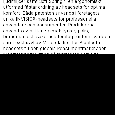
ljudmiljöer samt Soft Spring™, en ergonomiskt
utformad fästanordning av headsets för optimal
komfort. Båda patenten används i företagets
unika INVISIO®-headsets för professionella
användare och konsumenter. Produkterna
används av militär, specialstyrkor, polis,
brandmän och säkerhetsföretag runtom i världen
samt exklusivt av Motorola Inc. för Bluetooth-
headsets till den globala konsumentmarknaden.
Mer information finns på företagets hemsida
www.invisiocommunications.com. Mangold
Fondkommission AB (tel. +46-8-503 015 50) är
certifierad rådgivare för INVISIO Communications
AB på First North.
Bifogade filer
INVISIO Communications AB (publ)
halvarsrapport januari-juni 2011.pdf