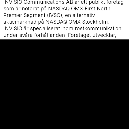
INVISIO Communications AB är ett publikt företag
som är noterat på NASDAQ OMX First North
Premier Segment (IVSO), en alternativ
aktiemarknad på NASDAQ OMX Stockholm.
INVISIO är specialiserat inom röstkommunikation
under svåra förhållanden. Företaget utvecklar,
tillverkar, marknadsför och säljer
kommunikationslösningar som avancerade
headset, kontrollenheter och kringutrustning för
användning med tvåvägsradio, framförallt av
professionella användare som ofta verkar i
krävande miljöer. Kunderna finns bland annat
inom militär och militära specialstyrkor, polis och
insatsstyrkor, räddningstjänst,
säkerhetsbranschen och industrier världen över.
Mer information finns på företagets hemsida
www.invisio.com
. Mangold Fondkommission AB är certifierad
rådgivare för INVISIO Communications AB.