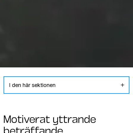
I den här sektionen
Motiverat yttrande
beträffande