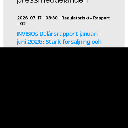
2026-07-17 – 08:30 –
Regulatoriskt
–
Rapport
–
Q2
INVISIOs Delårsrapport januari –
juni 2026: Stark försäljning och
viktiga strategiska framsteg
2026-07-10 – 08:30
INBJUDAN: INVISIO bjuder in till
telefonkonferens
2026-05-06 – 23:45 –
Regulatoriskt
–
Bolagsstämma
Kommuniké från årsstämma