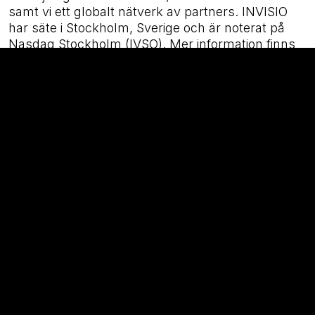
samt vi ett globalt nätverk av partners. INVISIO
har säte i Stockholm, Sverige och är noterat på
Nasdaq Stockholm (IVSO). Mer information finns
på företagets webbplats
www.invisio.com
.
Bifogade filer
INVISIO Communications AB (publ)
Delårsrapport januari-mars 2020
← TILLBAKA