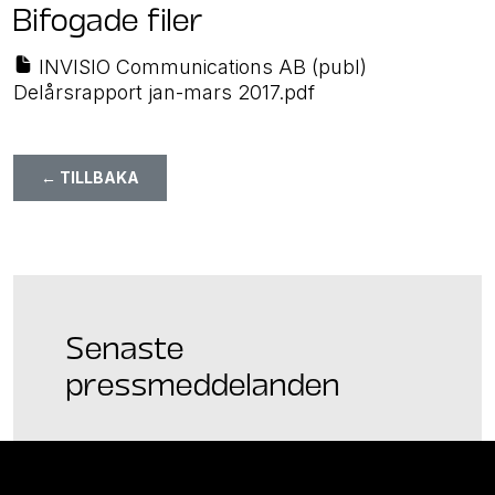
Bifogade filer
INVISIO Communications AB (publ)
Delårsrapport jan-mars 2017.pdf
← TILLBAKA
Senaste
pressmeddelanden
2026-07-17 – 08:30 –
Regulatoriskt
–
Rapport
–
Q2