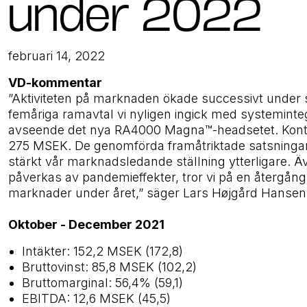
under 2022
februari 14, 2022
VD-kommentar
”Aktiviteten på marknaden ökade successivt under slu
femåriga ramavtal vi nyligen ingick med systeminte
avseende det nya RA4000 Magna™-headsetet. Kontr
275 MSEK. De genomförda framåtriktade satsningarna
stärkt vår marknadsledande ställning ytterligare. Ä
påverkas av pandemieffekter, tror vi på en återgång
marknader under året,” säger Lars Højgård
Hansen,
Oktober - December 2021
Intäkter: 152,2 MSEK (172,8)
Bruttovinst: 85,8 MSEK (102,2)
Bruttomarginal: 56,4% (59,1)
EBITDA: 12,6 MSEK (45,5)