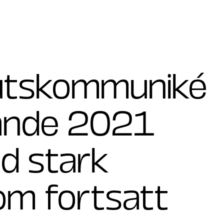
lutskommuniké
ande 2021
d stark
om fortsatt