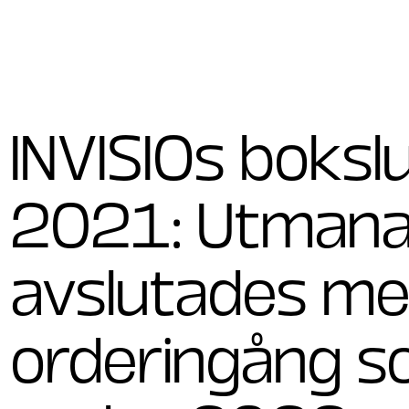
INVISIOs boks
2021: Utman
avslutades me
orderingång s