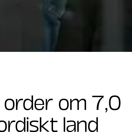
r order om 7,0
ordiskt land