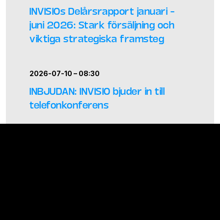
INVISIOs Delårsrapport januari –
juni 2026: Stark försäljning och
viktiga strategiska framsteg
2026-07-10 – 08:30
INBJUDAN: INVISIO bjuder in till
telefonkonferens
2026-05-06 – 23:45 –
Regulatoriskt
–
Bolagsstämma
Kommuniké från årsstämma
2026 i INVISIO
2026-05-06 – 14:00 –
Regulatoriskt
–
Rapport