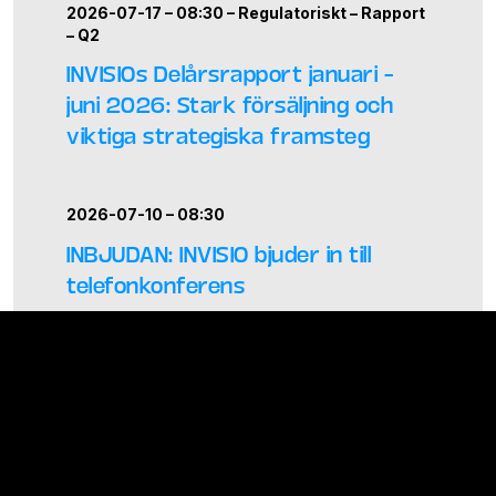
2026-07-17 – 08:30 –
Regulatoriskt
–
Rapport
–
Q2
INVISIOs Delårsrapport januari –
juni 2026: Stark försäljning och
viktiga strategiska framsteg
2026-07-10 – 08:30
INBJUDAN: INVISIO bjuder in till
telefonkonferens
2026-05-06 – 23:45 –
Regulatoriskt
–
Bolagsstämma
Kommuniké från årsstämma
2026 i INVISIO