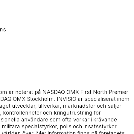
ons
 som är noterat på NASDAQ OMX First North Premier
SDAQ OMX Stockholm. INVISIO är specialiserat inom
et utvecklar, tillverkar, marknadsför och säljer
ontrollenheter och kringutrustning för
sionella användare som ofta verkar i krävande
militära specialstyrkor, polis och insatsstyrkor,
världen över. Mer information finns på företagets