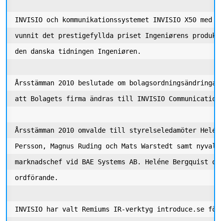
INVISIO och kommunikationssystemet INVISIO X50 med h
vunnit det prestigefyllda priset Ingeniørens produkt
den danska tidningen Ingeniøren. 

Årsstämman 2010 beslutade om bolagsordningsändringar
att Bolagets firma ändras till INVISIO Communications
Årsstämman 2010 omvalde till styrelseledamöter Helén
Persson, Magnus Ruding och Mats Warstedt samt nyvalde
marknadschef vid BAE Systems AB. Heléne Bergquist om
ordförande. 

INVISIO har valt Remiums IR-verktyg introduce.se för