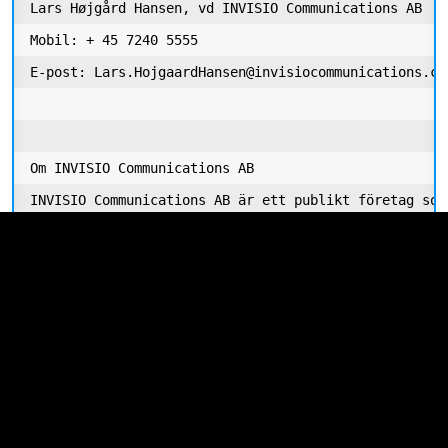
Lars Højgård Hansen, vd INVISIO Communications AB 

Mobil: + 45 7240 5555

E-post: Lars.HojgaardHansen@invisiocommunications.com
Om INVISIO Communications AB

INVISIO Communications AB är ett publikt företag som
Premier Segment (IVSO), en alternativ aktiemarknad p
INVISIO Communications har patent på ”Bone Conductio
bästa möjliga ljudkvalité i extrema ljudmiljöer, sam
komfort i örat. Båda patenten finns i företagets INV
konsument och professionella användare. Produkterna 
specialstyrkor, polis, brandmän och säkerhetsföretag
produkter som tillverkas av Motorola till följd av li