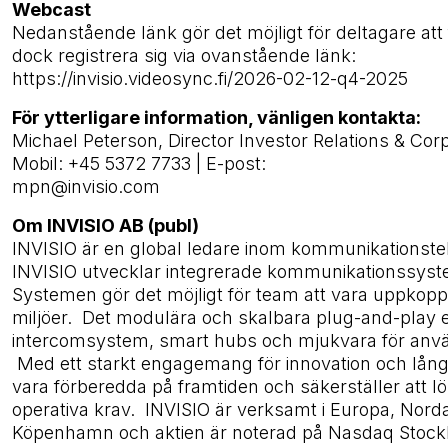
Webcast
Nedanstående länk gör det möjligt för deltagare att 
dock registrera sig via ovanstående länk:
https://invisio.videosync.fi/2026-02-12-q4-2025
För ytterligare information, vänligen kontakta:
Michael Peterson, Director Investor Relations & Co
Mobil: +45 5372 7733 | E-post:
mpn@invisio.com
Om INVISIO AB (publ)
INVISIO är en global ledare inom kommunikationstek
INVISIO utvecklar integrerade kommunikationssyste
Systemen gör det möjligt för team att vara uppkoppl
miljöer. Det modulära och skalbara plug-and-play e
intercomsystem, smart hubs och mjukvara för använd
Med ett starkt engagemang för innovation och långsi
vara förberedda på framtiden och säkerställer att l
operativa krav. INVISIO är verksamt i Europa, Nord
Köpenhamn och aktien är noterad på Nasdaq Stockh