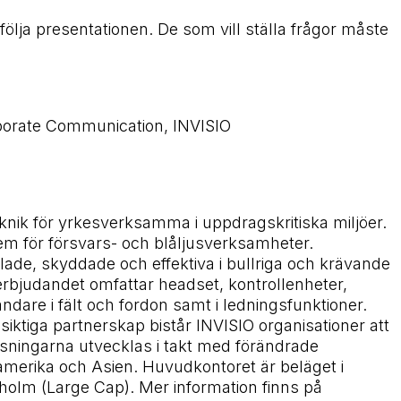
följa presentationen. De som vill ställa frågor måste
rporate Communication, INVISIO
nik för yrkesverksamma i uppdragskritiska miljöer.
m för försvars- och blåljusverksamheter.
ade, skyddade och effektiva i bullriga och krävande
rbjudandet omfattar headset, kontrollenheter,
are i fält och fordon samt i ledningsfunktioner.
ktiga partnerskap bistår INVISIO organisationer att
ösningarna utvecklas i takt med förändrade
amerika och Asien. Huvudkontoret är beläget i
olm (Large Cap). Mer information finns på