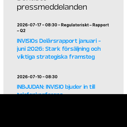
pressmeddelanden
2026-07-17 – 08:30 –
Regulatoriskt
–
Rapport
–
Q2
INVISIOs Delårsrapport januari –
juni 2026: Stark försäljning och
viktiga strategiska framsteg
2026-07-10 – 08:30
INBJUDAN: INVISIO bjuder in till
telefonkonferens
2026-05-06 – 23:45 –
Regulatoriskt
–
Bolagsstämma