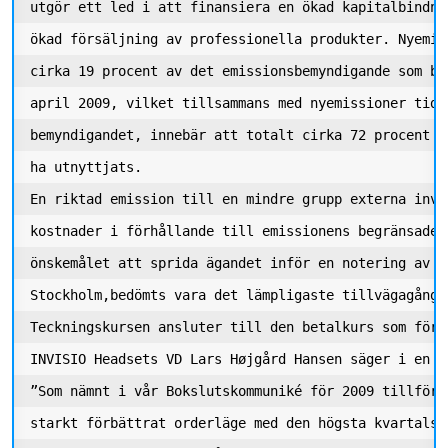
utgör ett led i att finansiera en ökad kapitalbindni
ökad försäljning av professionella produkter. Nyemis
cirka 19 procent av det emissionsbemyndigande som be
april 2009, vilket tillsammans med nyemissioner tidi
bemyndigandet, innebär att totalt cirka 72 procent a
ha utnyttjats. 

En riktad emission till en mindre grupp externa inve
kostnader i förhållande till emissionens begränsade 
önskemålet att sprida ägandet inför en notering av b
Stockholm,bedömts vara det lämpligaste tillvägagångss
Teckningskursen ansluter till den betalkurs som före
INVISIO Headsets VD Lars Højgård Hansen säger i en ko
”Som nämnt i vår Bokslutskommuniké för 2009 tillförd
starkt förbättrat orderläge med den högsta kvartalsv