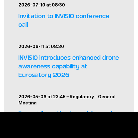
2026-07-10 at 08:30
Invitation to INVISIO conference
call
2026-06-11 at 08:30
INVISIO introduces enhanced drone
awareness capability at
Eurosatory 2026
2026-05-06 at 23:45 –
Regulatory
–
General
Meeting
Report from the Annual General
Meeting 2026 of INVISIO